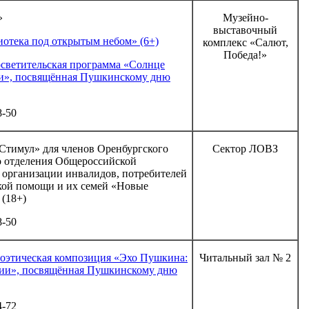
»
Музейно-
выставочный
отека под открытым небом» (6+)
комплекс «Салют,
Победа!»
осветительская программа «Солнце
ии», посвящённая Пушкинскому дню
8-50
Стимул» для членов Оренбургского
Сектор ЛОВЗ
о отделения Общероссийской
 организации инвалидов, потребителей
кой помощи и их семей «Новые
(18+)
8-50
оэтическая композиция «Эхо Пушкина:
Читальный зал № 2
дии», посвящённая Пушкинскому дню
4-72