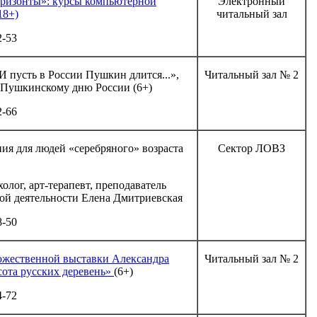
ризонты»: курсы компьютерной
Электронный
18+)
читальный зал
2-53
 пусть в России Пушкин длится...»,
Читальный зал № 2
Пушкинскому дню России (6+)
2-66
ия для людей «серебряного» возраста
Сектор ЛОВЗ
олог, арт-терапевт, преподаватель
ой деятельности Елена Дмитриевская
8-50
ожественной выставки Александра
Читальный зал № 2
ота русских деревень»
(6+)
4-72