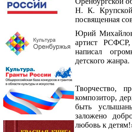
Оренбургской об
Н. К. Крупской
посвященная со
Юрий Михайлови
артист РСФСР,
написал огром
детского жанра.
Творчество, п
композитор, де
быть услышан
заложено добр
любовь к детям!