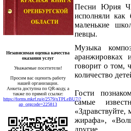
Песни Юрия Чи
исполняли как 
маленькие школ
певцы.
Музыка компо
Независимая оценка качества
аранжировках 
оказания услуг
говорит о том, 
Уважаемые посетители!
количество детей
Просим вас оценить работу
нашей организации.
Анкета доступна по QR-коду, а
Гости познако
также по прямой ссылке:
https://forms.mkrf.ru/e/2579/xTPLeBU7/?
самые извес
ap_orgcode=225813
«Здравствуйте, 
жирафа», «Вол
другие.