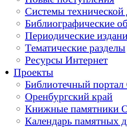
Cистемы технической
Библиографические о
Периодические издан
Тематические разделы
Ресурсы Интернет
Проекты
Библиотечный портал 
Оренбургский край
Книжные памятники О
Календарь памятных д