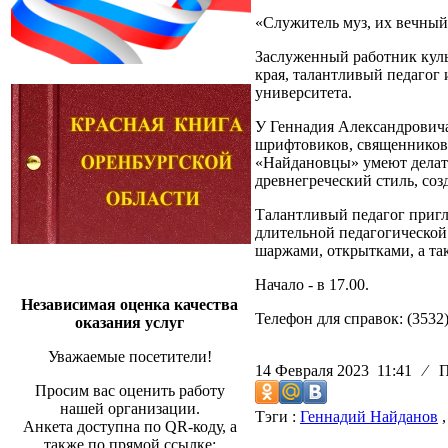
«Служитель муз, их вечный
Заслуженный работник куль
края, талантливый педагог
университета.
У Геннадия Александровича
шрифтовиков, священников
«Найдановцы» умеют делать
древнегреческий стиль, соз
Талантливый педагог пригл
длительной педагогической
шаржами, открытками, а та
Начало - в 17.00.
Независимая оценка качества
Телефон для справок: (3532)
оказания услуг
Уважаемые посетители!
14 Февраля 2023 11:41
⁄
Пр
Просим вас оценить работу
нашей организации.
Тэги :
Геннадий Найданов
Анкета доступна по QR-коду, а
также по прямой ссылке: