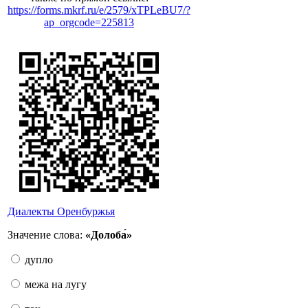
https://forms.mkrf.ru/e/2579/xTPLeBU7/?
ap_orgcode=225813
Диалекты Оренбуржья
Значение слова:
«Долоба́»
дупло
межа на лугу