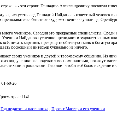
 страж...» - эти строки Геннадию Александровичу посвятил изв
туры, искусствовед Геннадий Найданов - известный человек в о
 и преподаватель областного художественного училища, Оренбур
 много учеников. Сегодня это прекрасные специалисты. Среди 
. Ученики Найданова успешно преподают в художественных шко
 всё: писать картины, превращать обычную ткань в богатую др
давать роскошный интерьер буквально из ничего.
ашает своих учеников и друзей к творческому общению. Из личн
 жизни», ученики же поделятся воспоминаниями, покажут масте
кже стихами и романсами. Главное - чтобы всё было искренне и 
 61-60-26.
осмотров: 1141
,
Год педагога и наставника
,
Проект Мастер и его ученики