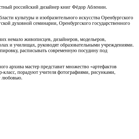
естный российский дизайнер книг Фёдор Абленин.
бласти культуры и изобразительного искусства Оренбургского
гской духовной семинарии, Оренбургского государственного
них немало живописцев, дизайнеров, модельеров,
лах и училищах, руководят образовательными учреждениями.
апировку, расписывать современную посудину под
ого архива мастер представит множество «артефактов
р-класс, порадуют учителя фотографиями, рисунками,
с любовью.