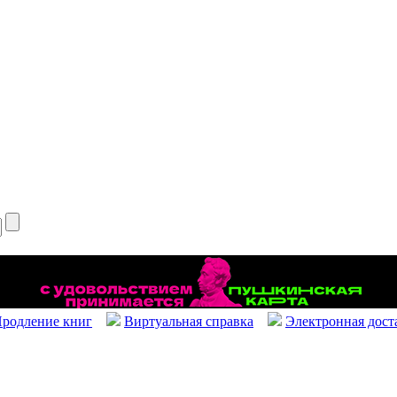
родление книг
Виртуальная справка
Электронная дост