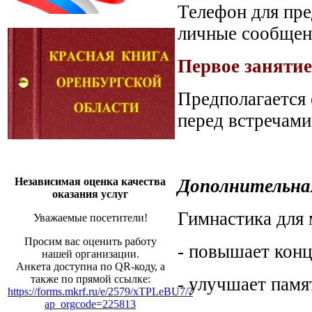
Телефон для пре
личные сообще
Первое занятие 
Предполагается 
перед встречами
Независимая оценка качества
Дополнительна
оказания услуг
Гимнастика для 
Уважаемые посетители!
Просим вас оценить работу
- повышает конц
нашей организации.
Анкета доступна по QR-коду, а
также по прямой ссылке:
- улучшает памя
https://forms.mkrf.ru/e/2579/xTPLeBU7/?
ap_orgcode=225813