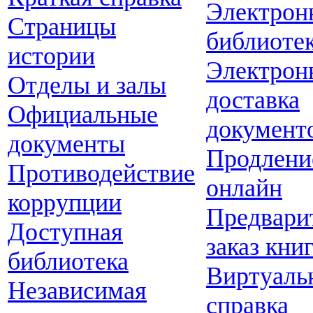
Электрон
Страницы
библиоте
истории
Электрон
Отделы и залы
доставка
Официальные
документ
документы
Продлени
Противодействие
онлайн
коррупции
Предвари
Доступная
заказ кни
библиотека
Виртуаль
Независимая
справка