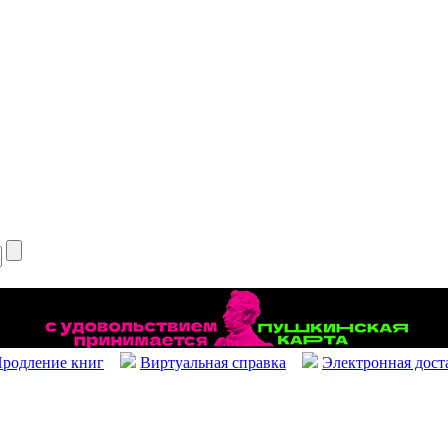
родление книг
Виртуальная справка
Электронная дост