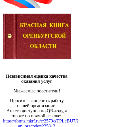
Независимая оценка качества
оказания услуг
Уважаемые посетители!
Просим вас оценить работу
нашей организации.
Анкета доступна по QR-коду, а
также по прямой ссылке:
https://forms.mkrf.ru/e/2579/xTPLeBU7/?
ap_orgcode=225813