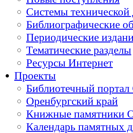
Cистемы технической
Библиографические о
Периодические издан
Тематические разделы
Ресурсы Интернет
Проекты
Библиотечный портал 
Оренбургский край
Книжные памятники О
Календарь памятных д