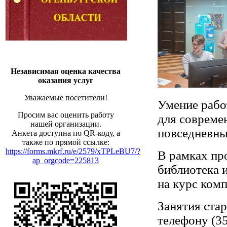
Независимая оценка качества
оказания услуг
Уважаемые посетители!
Умение рабо
Просим вас оценить работу
для совреме
нашей организации.
повседневны
Анкета доступна по QR-коду, а
также по прямой ссылке:
https://forms.mkrf.ru/e/2579/xTPLeBU7/?
В рамках пр
ap_orgcode=225813
библиотека 
на курс ком
Занятия ста
телефону (35