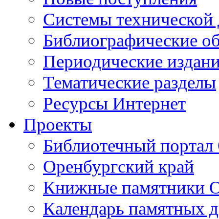
Cистемы технической
Библиографические о
Периодические издан
Тематические разделы
Ресурсы Интернет
Проекты
Библиотечный портал 
Оренбургский край
Книжные памятники О
Календарь памятных д