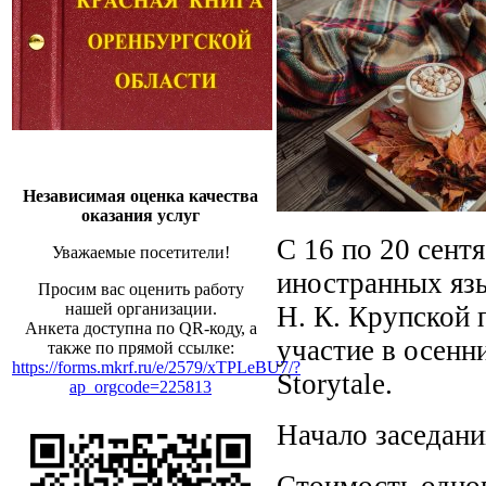
Независимая оценка качества
оказания услуг
C 16 по 20 сент
Уважаемые посетители!
иностранных яз
Просим вас оценить работу
нашей организации.
Н. К. Крупской 
Анкета доступна по QR-коду, а
участие в осенн
также по прямой ссылке:
https://forms.mkrf.ru/e/2579/xTPLeBU7/?
Storytale.
ap_orgcode=225813
Начало заседаний