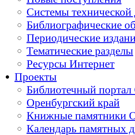
Cистемы технической
Библиографические о
Периодические издан
Тематические разделы
Ресурсы Интернет
Проекты
Библиотечный портал 
Оренбургский край
Книжные памятники О
Календарь памятных д