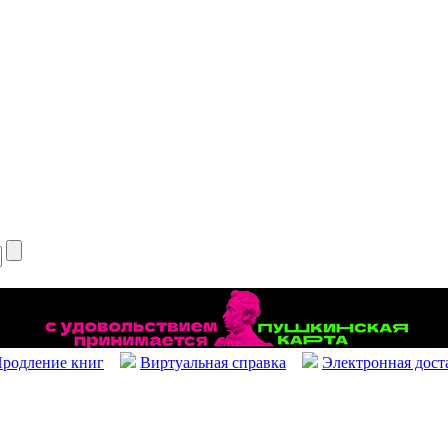
родление книг
Виртуальная справка
Электронная дост