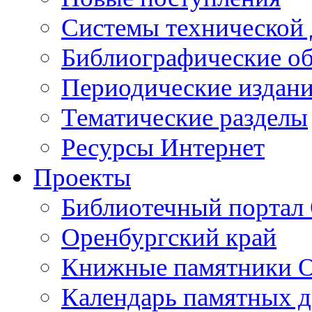
Cистемы технической
Библиографические о
Периодические издан
Тематические разделы
Ресурсы Интернет
Проекты
Библиотечный портал 
Оренбургский край
Книжные памятники О
Календарь памятных д