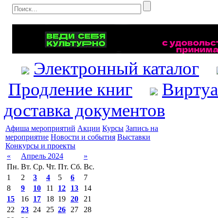
Электронный каталог
Продление книг
Виртуа
доставка документов
Афиша мероприятий
Акции
Курсы
Запись на
мероприятие
Новости и события
Выставки
Конкурсы и проекты
«
Апрель 2024
»
Пн.
Вт.
Ср.
Чт.
Пт.
Сб.
Вс.
1
2
3
4
5
6
7
8
9
10
11
12
13
14
15
16
17
18
19
20
21
22
23
24
25
26
27
28