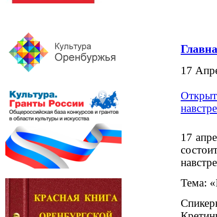
Главн
17 Апр
Открыта
навстре
17 апре
состо
навстре
Тема: «
Спикер
Кретини