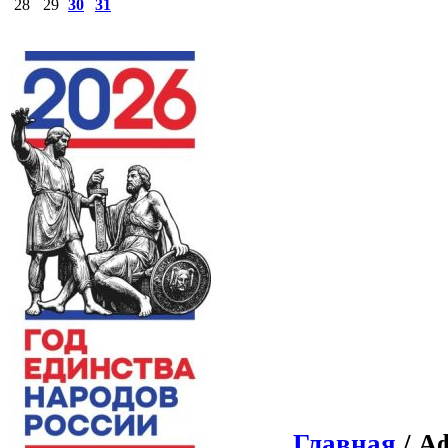
28
29
30
31
Главная
/ А