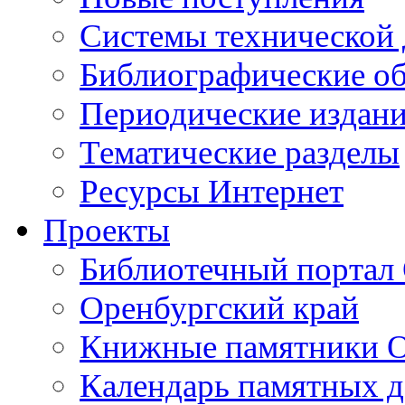
Cистемы технической
Библиографические о
Периодические издан
Тематические разделы
Ресурсы Интернет
Проекты
Библиотечный портал 
Оренбургский край
Книжные памятники О
Календарь памятных д