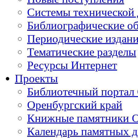
Cистемы технической
Библиографические о
Периодические издан
Тематические разделы
Ресурсы Интернет
Проекты
Библиотечный портал 
Оренбургский край
Книжные памятники О
Календарь памятных д