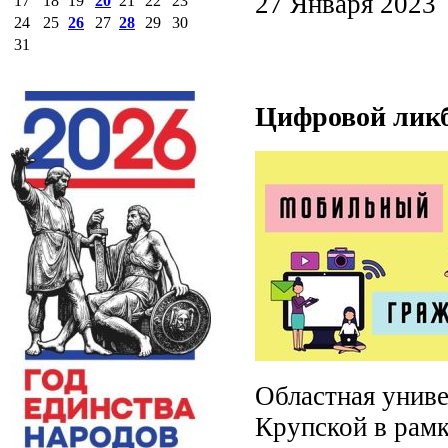
27 Января 2023
17
18
19
20
21
22
23
24
25
26
27
28
29
30
31
Цифровой ликб
Областная униве
Крупской в рам