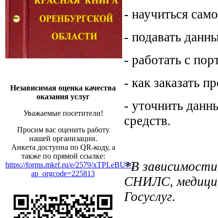
- научиться сам
- подавать данн
- работать с по
- как заказать п
Независимая оценка качества
оказания услуг
- уточнить данн
Уважаемые посетители!
средств.
Просим вас оценить работу
нашей организации.
Анкета доступна по QR-коду, а
также по прямой ссылке:
*В зависимости
https://forms.mkrf.ru/e/2579/xTPLeBU7/?
ap_orgcode=225813
СНИЛС, медицин
Госуслуг.