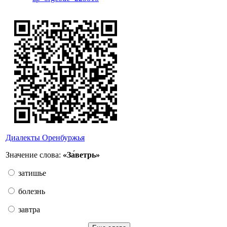
Диалекты Оренбуржья
Значение слова:
«За́ветрь»
затишье
болезнь
завтра