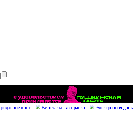
родление книг
Виртуальная справка
Электронная дост