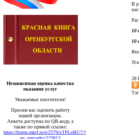
В р
нас
Рас
10 
10 
Вхо
Тел
28
Независимая оценка качества
оказания услуг
Тэг
Уважаемые посетители!
Просим вас оценить работу
нашей организации.
Анкета доступна по QR-коду, а
также по прямой ссылке:
https://forms.mkrf.ru/e/2579/xTPLeBU7/?
ap_orgcode=225813