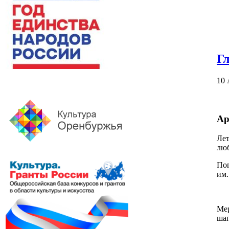
Г
10 
Ар
Лет
люб
Пог
им.
Мер
шаг