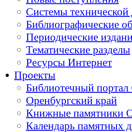
Cистемы технической
Библиографические о
Периодические издан
Тематические разделы
Ресурсы Интернет
Проекты
Библиотечный портал 
Оренбургский край
Книжные памятники О
Календарь памятных д