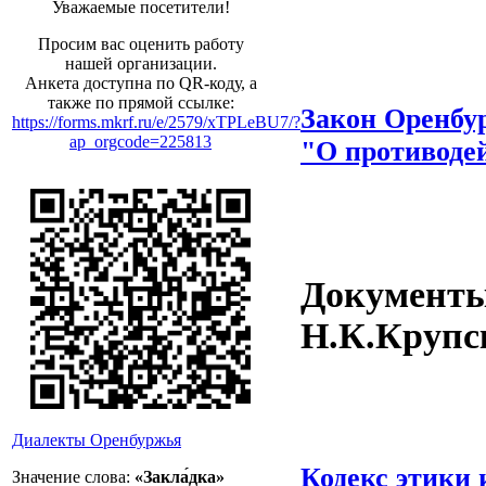
Уважаемые посетители!
Просим вас оценить работу
нашей организации.
Анкета доступна по QR-коду, а
также по прямой ссылке:
Закон Оренбур
https://forms.mkrf.ru/e/2579/xTPLeBU7/?
ap_orgcode=225813
"О противоде
Документ
Н.К.Крупс
Диалекты Оренбуржья
Кодекс этики
Значение слова:
«Закла́дка»