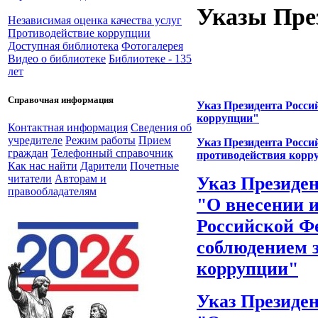
Указы Пре
Независимая оценка качества услуг
Противодействие коррупции
Доступная библиотека
Фотогалерея
Видео о библиотеке
Библиотеке - 135
лет
Справочная информация
Указ Президента Росси
коррупции"
Контактная информация
Сведения об
учредителе
Режим работы
Прием
Указ Президента Росси
граждан
Телефонный справочник
противодействия корру
Как нас найти
Дарители
Почетные
читатели
Авторам и
Указ Президен
правообладателям
"О внесении 
Российской Фе
соблюдением з
коррупции"
Указ Президен