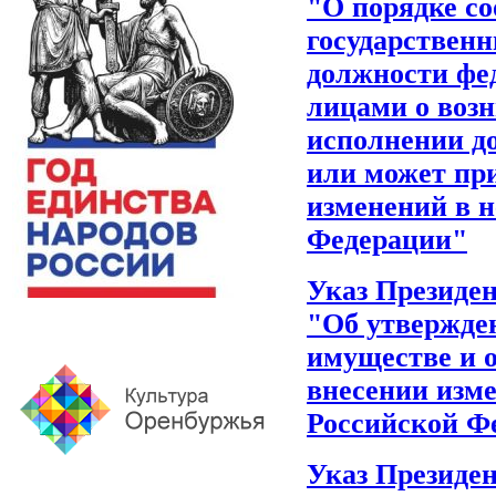
"О порядке с
государствен
должности фе
лицами о воз
исполнении д
или может при
изменений в 
Федерации"
Указ Президен
"Об утвержден
имуществе и о
внесении изм
Российской Ф
Указ Президен