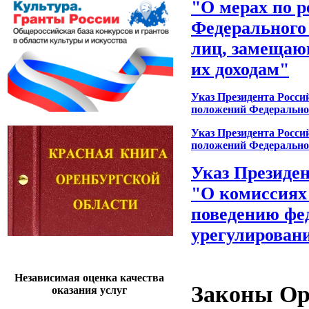
"О мерах по 
Федерального 
лиц, замещаю
их доходам"
Указ Президента Росси
положений Федерально
Указ Президента Росси
положений Федерально
Указ Президен
"О комиссиях
поведению фе
урегулирован
Независимая оценка качества
Законы Ор
оказания услуг