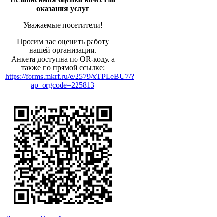
оказания услуг
Уважаемые посетители!
Просим вас оценить работу
нашей организации.
Анкета доступна по QR-коду, а
также по прямой ссылке:
https://forms.mkrf.ru/e/2579/xTPLeBU7/?
ap_orgcode=225813