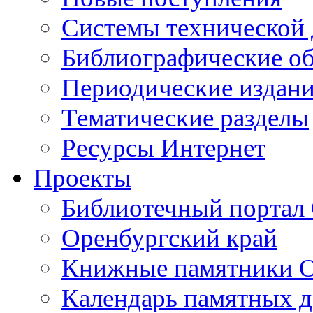
Cистемы технической
Библиографические о
Периодические издан
Тематические разделы
Ресурсы Интернет
Проекты
Библиотечный портал 
Оренбургский край
Книжные памятники О
Календарь памятных д