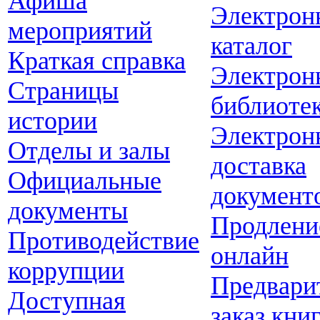
Афиша
Электрон
мероприятий
каталог
Краткая справка
Электрон
Страницы
библиоте
истории
Электрон
Отделы и залы
доставка
Официальные
документ
документы
Продлени
Противодействие
онлайн
коррупции
Предвари
Доступная
заказ кни