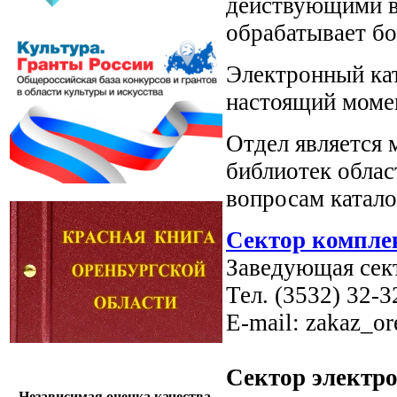
действующими в 
обрабатывает бо
Электронный кат
настоящий момен
Отдел является
библиотек облас
вопросам катало
Сектор компле
Заведующая сек
Тел. (3532) 32-3
E-mail: zakaz_o
Сектор электро
Независимая оценка качества