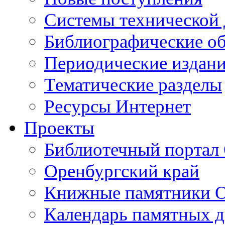
Cистемы технической
Библиографические о
Периодические издан
Тематические разделы
Ресурсы Интернет
Проекты
Библиотечный портал 
Оренбургский край
Книжные памятники О
Календарь памятных д