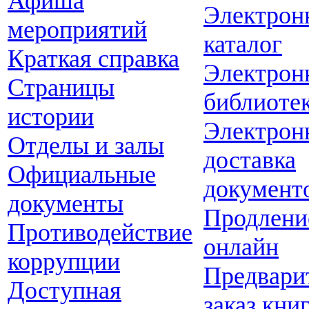
Афиша
Электрон
мероприятий
каталог
Краткая справка
Электрон
Страницы
библиоте
истории
Электрон
Отделы и залы
доставка
Официальные
документ
документы
Продлени
Противодействие
онлайн
коррупции
Предвари
Доступная
заказ кни