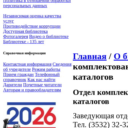
Политика в отношении обработки
персональных данных
Независимая оценка качества
услуг
Противодействие коррупции
Доступная библиотека
Фотогалерея
Видео о библиотеке
Библиотеке - 135 лет
Справочная информация
Главная
/
О б
комплектован
Контактная информация
Сведения
об учредителе
Режим работы
каталогов
Прием граждан
Телефонный
справочник
Как нас найти
Дарители
Почетные читатели
Авторам и правообладателям
Отдел комплек
каталогов
Заведующая отд
Тел. (3532) 32-3