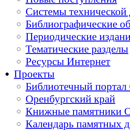
Cистемы технической
Библиографические о
Периодические издан
Тематические разделы
Ресурсы Интернет
Проекты
Библиотечный портал 
Оренбургский край
Книжные памятники О
Календарь памятных д