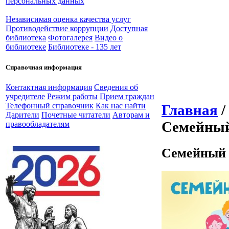
персональных данных
Независимая оценка качества услуг
Противодействие коррупции
Доступная
библиотека
Фотогалерея
Видео о
библиотеке
Библиотеке - 135 лет
Справочная информация
Контактная информация
Сведения об
учредителе
Режим работы
Прием граждан
Телефонный справочник
Как нас найти
Главная
/
Дарители
Почетные читатели
Авторам и
Семейный
правообладателям
Семейный 