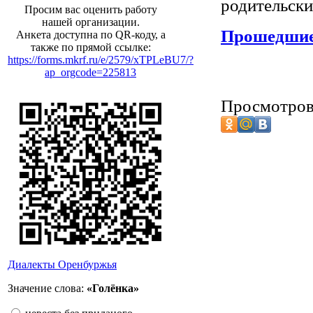
родительски
Просим вас оценить работу
нашей организации.
Прошедшие 
Анкета доступна по QR-коду, а
также по прямой ссылке:
https://forms.mkrf.ru/e/2579/xTPLeBU7/?
ap_orgcode=225813
Просмотров
Диалекты Оренбуржья
Значение слова:
«Голёнка»