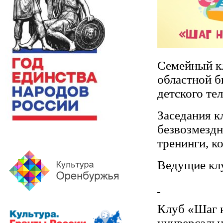
Семейный кл
областной б
детского те
Заседания к
безвозмездн
тренинги, к
Ведущие клу
Клуб «Шаг н
универсальн