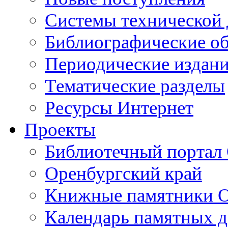
Cистемы технической
Библиографические о
Периодические издан
Тематические разделы
Ресурсы Интернет
Проекты
Библиотечный портал 
Оренбургский край
Книжные памятники О
Календарь памятных д