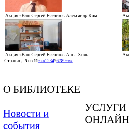
Акция «Ваш Сергей Есенин». Александр Ким
Ак
Акция «Ваш Сергей Есенин». Анна Хиль
Ак
Страница
5
из
11
««
«
1
2
3
4
5
6
7
8
9
»
»»
О БИБЛИОТЕКЕ
УСЛУГИ
Новости и
ОНЛАЙ
события