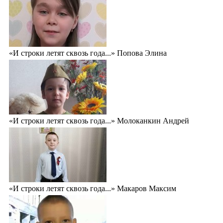
«И строки летят сквозь года...» Попова Элина
«И строки летят сквозь года...» Молоканкин Андрей
«И строки летят сквозь года...» Макаров Максим