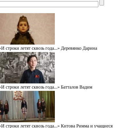
«И строки летят сквозь года...» Деревянко Дарина
«И строки летят сквозь года...» Батталов Вадим
«И строки летят сквозь года...» Китова Римма и учащиеся