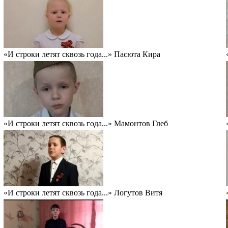
«И строки летят сквозь года...» Пасюта Кира
«И строки летят сквозь года...» Мамонтов Глеб
«И строки летят сквозь года...» Логутов Витя