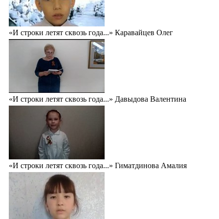
«И строки летят сквозь года...» Каравайцев Олег
«И строки летят сквозь года...» Давыдова Валентина
«И строки летят сквозь года...» Гиматдинова Амалия