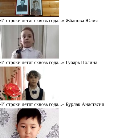
«И строки летят сквозь года...» Жбанова Юлия
«И строки летят сквозь года...» Губарь Полина
«И строки летят сквозь года...» Бурлак Анастасия