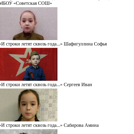
МБОУ «Советская СОШ»
«И строки летят сквозь года...» Шафигуллина Софья
«И строки летят сквозь года...» Сергеев Иван
«И строки летят сквозь года...» Сабирова Амина