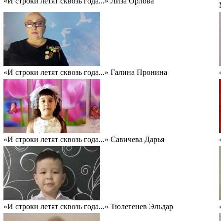
«И строки летят сквозь года...» Лиза Орлова
«И строки летят сквозь года...» Галина Пронина
«И строки летят сквозь года...» Савичева Дарья
«И строки летят сквозь года...» Тюлегенев Эльдар