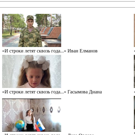
«И строки летят сквозь года...» Иван Елманов
«И строки летят сквозь года...» Гасымова Диана