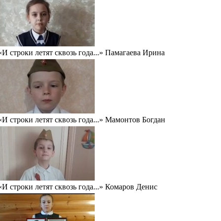
«И строки летят сквозь года...» Памагаева Ирина
«И строки летят сквозь года...» Мамонтов Богдан
«И строки летят сквозь года...» Комаров Денис