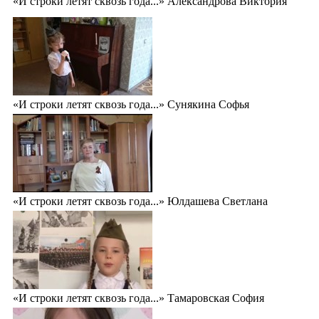
«И строки летят сквозь года...» Александрова Виктория
«И строки летят сквозь года...» Сунякина Софья
«И строки летят сквозь года...» Юлдашева Светлана
«И строки летят сквозь года...» Тамаровская София