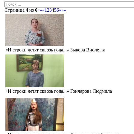
Страница
4
из
6
««
«
1
2
3
4
5
6
»
»»
«И строки летят сквозь года...» Зыкова Виолетта
«И строки летят сквозь года...» Гончарова Людмила