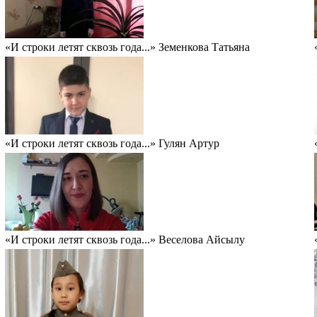
«И строки летят сквозь года...» Земенкова Татьяна
«И строки летят сквозь года...» Гулян Артур
«И строки летят сквозь года...» Веселова Айсылу