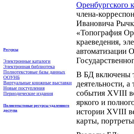
Оренбургского 
члена-корреспо
Ивановича Рычко
«Топография Оре
краеведения, эл
автоматизации О
Ресурсы
Государственног
Электронные каталоги
Электронная библиотека
Полнотекстовые базы данных
В БД включены т
ООУНБ
деятельности, а
Виртуальные книжные выставки
Новые поступления
события XVIII в
Периодические издания
яркого и полног
Полнотекстовые ресурсы удаленного
истории XVIII в
доступа
карты, портреты