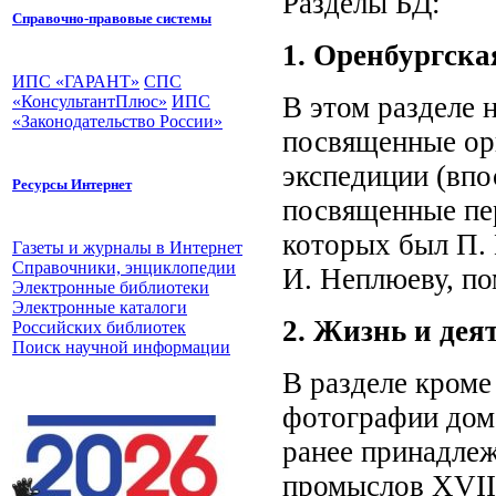
Разделы БД:
Справочно-правовые системы
1. Оренбургска
ИПС «ГАРАНТ»
СПС
В этом разделе 
«КонсультантПлюс»
ИПС
«Законодательство России»
посвященные ор
экспедиции (впо
Ресурсы Интернет
посвященные пе
которых был П. 
Газеты и журналы в Интернет
Справочники, энциклопедии
И. Неплюеву, п
Электронные библиотеки
Электронные каталоги
2. Жизнь и дея
Российских библиотек
Поиск научной информации
В разделе кроме
фотографии дома
ранее принадле
промыслов XVIII