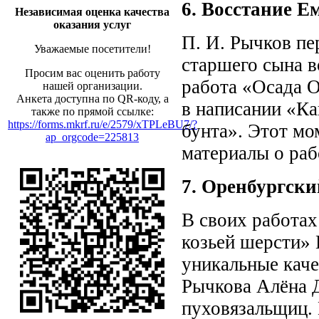
6. Восстание Е
Независимая оценка качества
оказания услуг
П. И. Рычков пе
Уважаемые посетители!
старшего сына в
Просим вас оценить работу
работа «Осада 
нашей организации.
Анкета доступна по QR-коду, а
в написании «Ка
также по прямой ссылке:
https://forms.mkrf.ru/e/2579/xTPLeBU7/?
бунта». Этот мо
ap_orgcode=225813
материалы о раб
7. Оренбургски
В своих работах
козьей шерсти» 
уникальные каче
Рычкова Алёна 
пуховязальщиц. 