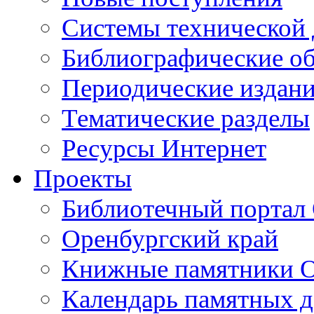
Cистемы технической
Библиографические о
Периодические издан
Тематические разделы
Ресурсы Интернет
Проекты
Библиотечный портал 
Оренбургский край
Книжные памятники О
Календарь памятных д