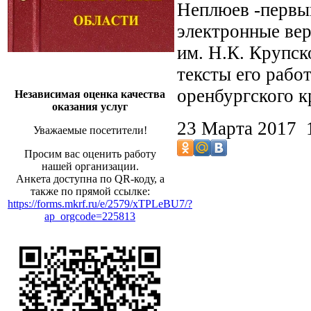
Неплюев -первый
электронные ве
им. Н.К. Крупск
тексты его рабо
оренбургского к
Независимая оценка качества
оказания услуг
23 Марта 2017
Уважаемые посетители!
Просим вас оценить работу
нашей организации.
Анкета доступна по QR-коду, а
также по прямой ссылке:
https://forms.mkrf.ru/e/2579/xTPLeBU7/?
ap_orgcode=225813