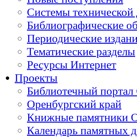
Cистемы технической
Библиографические о
Периодические издан
Тематические разделы
Ресурсы Интернет
Проекты
Библиотечный портал 
Оренбургский край
Книжные памятники О
Календарь памятных д