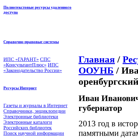
Полнотекстовые ресурсы удаленного
доступа
Справочно-правовые системы
Главная
/
Ре
ИПС «ГАРАНТ»
СПС
«КонсультантПлюс»
ИПС
ООУНБ
/ Ив
«Законодательство России»
оренбургский
Ресурсы Интернет
Иван Иванович
Газеты и журналы в Интернет
губернатор
Справочники, энциклопедии
Электронные библиотеки
2013 год в ист
Электронные каталоги
Российских библиотек
памятными датам
Поиск научной информации