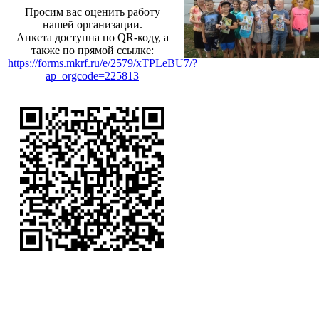
Просим вас оценить работу
нашей организации.
Анкета доступна по QR-коду, а
также по прямой ссылке:
https://forms.mkrf.ru/e/2579/xTPLeBU7/?
ap_orgcode=225813