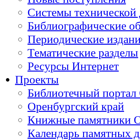
Cистемы технической
Библиографические о
Периодические издан
Тематические разделы
Ресурсы Интернет
Проекты
Библиотечный портал 
Оренбургский край
Книжные памятники О
Календарь памятных д