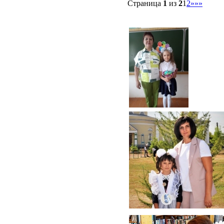
Страница
1
из
2
1
2
»
»»