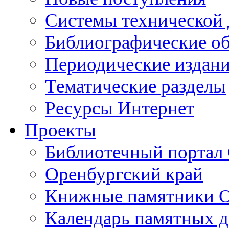
Cистемы технической
Библиографические о
Периодические издан
Тематические разделы
Ресурсы Интернет
Проекты
Библиотечный портал 
Оренбургский край
Книжные памятники О
Календарь памятных д