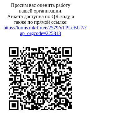
Просим вас оценить работу
нашей организации.
Анкета доступна по QR-коду, а
также по прямой ссылке:
https://forms.mkrf.ru/e/2579/xTPLeBU7/?
ap_orgcode=225813