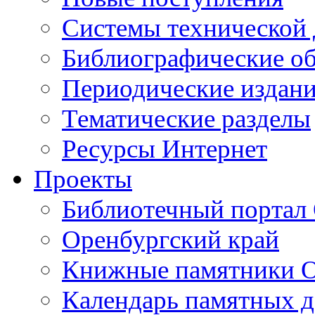
Cистемы технической
Библиографические о
Периодические издан
Тематические разделы
Ресурсы Интернет
Проекты
Библиотечный портал 
Оренбургский край
Книжные памятники О
Календарь памятных д