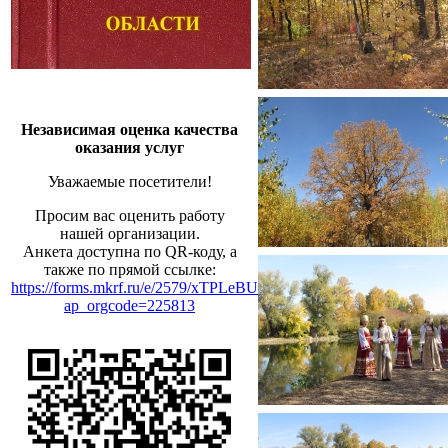
Независимая оценка качества
оказания услуг
Уважаемые посетители!
Просим вас оценить работу
нашей организации.
Анкета доступна по QR-коду, а
также по прямой ссылке:
https://forms.mkrf.ru/e/2579/xTPLeBU7/?
ap_orgcode=225813