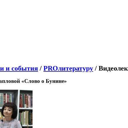
и и события
/
PROлитературу
/ Видеоле
апловой «Слово о Бунине»