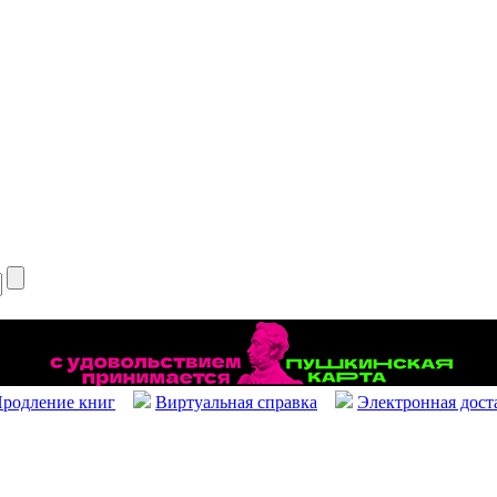
родление книг
Виртуальная справка
Электронная дост