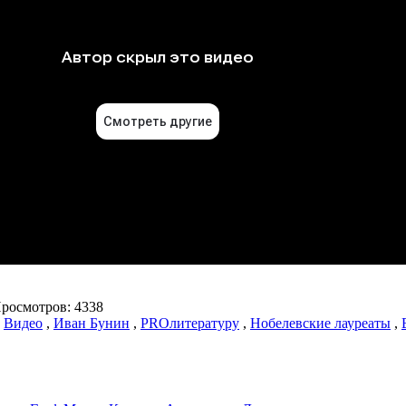
осмотров: 4338
,
Видео
,
Иван Бунин
,
PROлитературу
,
Нобелевские лауреаты
,