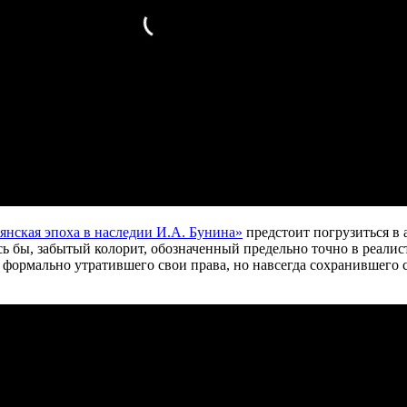
янская эпоха в наследии И.А. Бунина»
предстоит погрузиться в 
сь бы, забытый колорит, обозначенный предельно точно в реалис
 формально утратившего свои права, но навсегда сохранившего