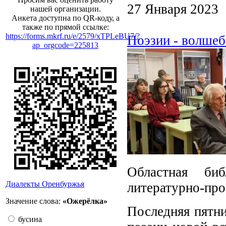
27 Января 2023
нашей организации.
Анкета доступна по QR-коду, а
также по прямой ссылке:
https://forms.mkrf.ru/e/2579/xTPLeBU7/?
Поэзии - волше
ap_orgcode=225813
Областная би
Диалекты Оренбуржья
литературно-про
Значение слова:
«Ожерёлка»
Последняя пятни
бусина