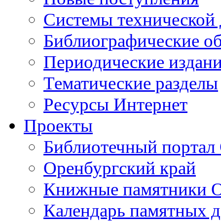
Cистемы технической
Библиографические о
Периодические издан
Тематические разделы
Ресурсы Интернет
Проекты
Библиотечный портал 
Оренбургский край
Книжные памятники О
Календарь памятных д