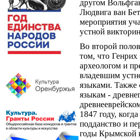
другом Вольфга
Людвига ван Бет
мероприятия уча
устной викторин
Во второй полов
том, что Генри
археологом и пр
владевшим устн
языками. Также 
языкам - древне
древнееврейском
1847 году, когд
подданство и пе
годы Крымской 