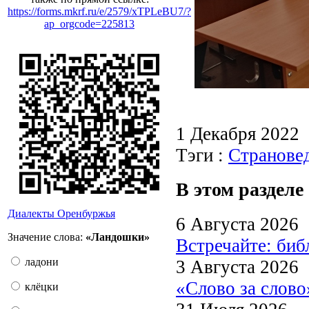
https://forms.mkrf.ru/e/2579/xTPLeBU7/?
ap_orgcode=225813
1 Декабря 2022
Тэги :
Странове
В этом разделе
Диалекты Оренбуржья
6 Августа 2026
Значение слова:
«Ландошки»
Встречайте: би
ладони
3 Августа 2026
«Слово за слово
клёцки