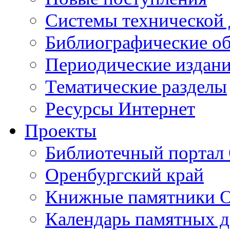
Cистемы технической
Библиографические о
Периодические издан
Тематические разделы
Ресурсы Интернет
Проекты
Библиотечный портал 
Оренбургский край
Книжные памятники О
Календарь памятных д