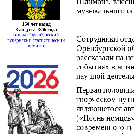
Шлимана, внёсш
музыкального ис
160 лет назад
8 августа 1866 года
открыт Оренбургский
Сотрудники отд
губернский статистический
комитет
Оренбургской об
рассказали на н
событиях в жизн
научной деятель
Первая половина
творческом пути
являющегося авт
(«Песнь немцев»
современного г