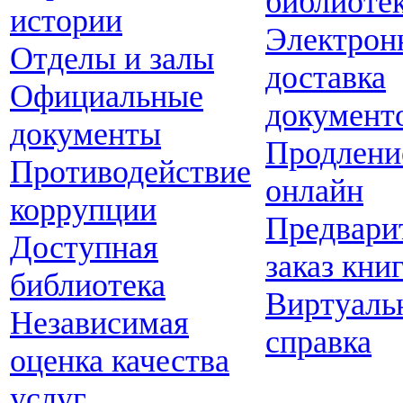
библиоте
истории
Электрон
Отделы и залы
доставка
Официальные
документ
документы
Продлени
Противодействие
онлайн
коррупции
Предвари
Доступная
заказ кни
библиотека
Виртуаль
Независимая
справка
оценка качества
услуг