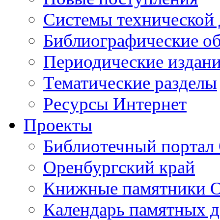
Cистемы технической
Библиографические о
Периодические издан
Тематические разделы
Ресурсы Интернет
Проекты
Библиотечный портал 
Оренбургский край
Книжные памятники О
Календарь памятных д