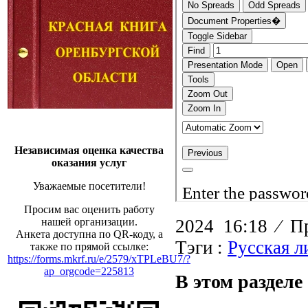
Независимая оценка качества
оказания услуг
Уважаемые посетители!
Просим вас оценить работу
2024 16:18
⁄
Пр
нашей организации.
Анкета доступна по QR-коду, а
Тэги :
Русская л
также по прямой ссылке:
https://forms.mkrf.ru/e/2579/xTPLeBU7/?
ap_orgcode=225813
В этом разделе