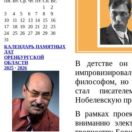
Пн.
Вт.
Ср.
Чт.
Пт.
Сб.
Вс.
1
2
3
4
5
6
7
8
9
10
11
12
13
14
15
16
17
18
19
20
21
22
23
24
25
26
27
28
29
30
31
КАЛЕНДАРЬ ПАМЯТНЫХ
ДАТ
ОРЕНБУРГСКОЙ
В детстве он 
ОБЛАСТИ
2025
·
2026
импровизиров
философом, но 
стал писател
Нобелевскую п
В рамках проек
вниманию элек
творчеству Бори