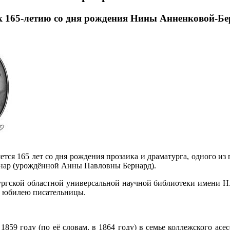
 к 165-летию со дня рождения Нины Анненковой-Б
яется 165 лет со дня рождения прозаика и драматурга, одного 
ар (урождённой Анны Павловны Бернард).
ргской областной универсальной научной библиотеки имени Н.
к юбилею писательницы.
1859 году (по её словам, в 1864 году) в семье коллежского ас