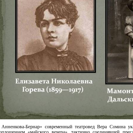
Анненкова-Бернар» современный театровед Вера Сомина ука
оплощением «майского вечера», тактично соединявшей прес