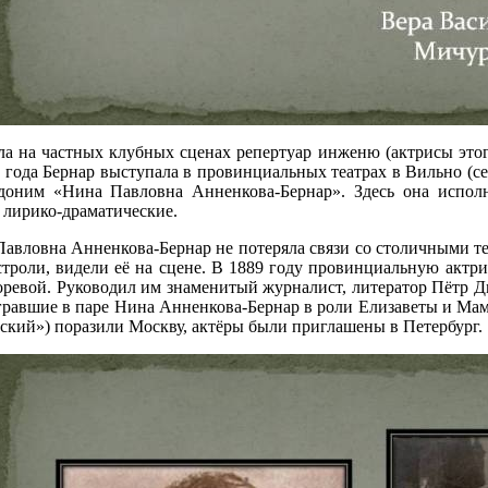
ла на частных клубных сценах репертуар инженю (актрисы эт
0 года Бернар выступала в провинциальных театрах в Вильно (се
вдоним «Нина Павловна Анненкова-Бернар». Здесь она исполн
и лирико-драматические.
авловна Анненкова-Бернар не потеряла связи со столичными те
троли, видели её на сцене. В 1889 году провинциальную актри
оревой. Руководил им знаменитый журналист, литератор Пётр 
гравшие в паре Нина Анненкова-Бернар в роли Елизаветы и Ма
ский») поразили Москву, актёры были приглашены в Петербург.