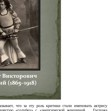
зывает, что за эту роль критики стали именовать актрису
ловутую «голубку» с «энергической женщиной ... Госпожа