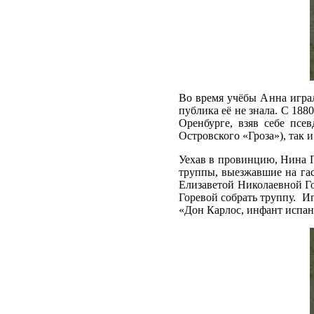
Во время учёбы Анна игра
публика её не знала. С 188
Оренбурге, взяв себе псе
Островского «Гроза»), так 
Уехав в провинцию, Нина П
труппы, выезжавшие на гас
Елизаветой Николаевной Г
Горевой собрать труппу. И
«Дон Карлос, инфант испан