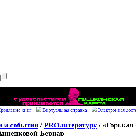
родление книг
Виртуальная справка
Электронная дост
и и события
/
PROлитературу
/ «Горькая 
Анненковой-Бернар