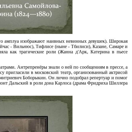
ого амплуа изображают наивных невинных девушек). Широкая
йчас - Вильнюс), Тифлисе (ныне - Тбилиси), Казане, Самаре и
яла как трагические роли (Жанна д'Арк, Катерина в пьесе
атрами. Антрепренёры знали о ней по сообщениям в прессе, а
су пригласили в московский театр, организованный актрисой
Дмитриевич Боборыкин. Он лично подобрал репертуар и помог
монт Дальский в роли дона Карлоса (драма Фридриха Шиллера