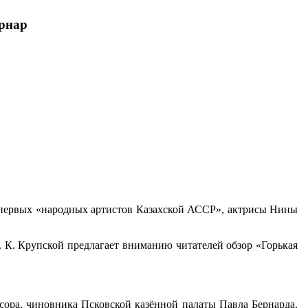
ернар
из первых «народных артистов Казахской АССР», актрисы Нины
 К. Крупской предлагает вниманию читателей обзор «Горькая
ессора, чиновника Псковской казённой палаты Павла Бернарда.