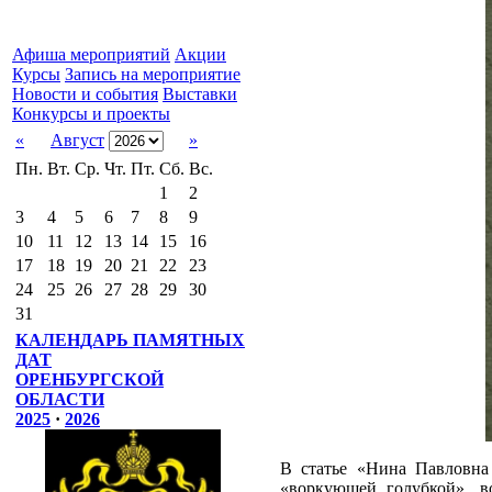
Афиша мероприятий
Акции
Курсы
Запись на мероприятие
Новости и события
Выставки
Конкурсы и проекты
«
Август
»
Пн.
Вт.
Ср.
Чт.
Пт.
Сб.
Вс.
1
2
3
4
5
6
7
8
9
10
11
12
13
14
15
16
17
18
19
20
21
22
23
24
25
26
27
28
29
30
31
КАЛЕНДАРЬ ПАМЯТНЫХ
ДАТ
ОРЕНБУРГСКОЙ
ОБЛАСТИ
2025
·
2026
В статье «Нина Павловна 
«воркующей голубкой», в