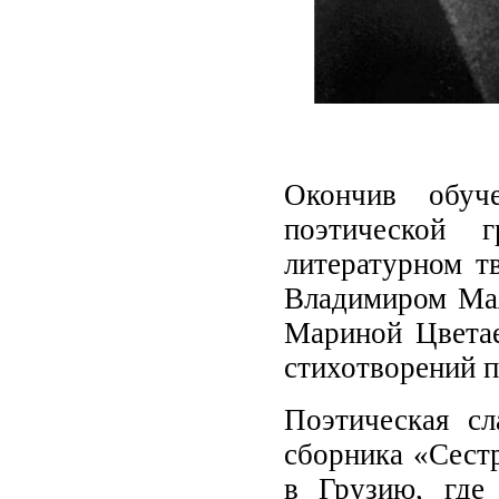
Окончив обуч
поэтической 
литературном т
Владимиром Мая
Мариной Цветае
стихотворений п
Поэтическая с
сборника «Сестр
в Грузию, где