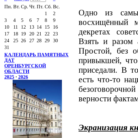
Пн.
Вт.
Ср.
Чт.
Пт.
Сб.
Вс.
Одно из самы
1
2
восхищённый м
3
4
5
6
7
8
9
10
11
12
13
14
15
16
декретах совет
17
18
19
20
21
22
23
Взять и разом 
24
25
26
27
28
29
30
31
Простой, без о
КАЛЕНДАРЬ ПАМЯТНЫХ
привыкшей, что
ДАТ
ОРЕНБУРГСКОЙ
приседали. В то
ОБЛАСТИ
2025
·
2026
есть что-то нац
безоговорочно
верности фактам
Экранизация к