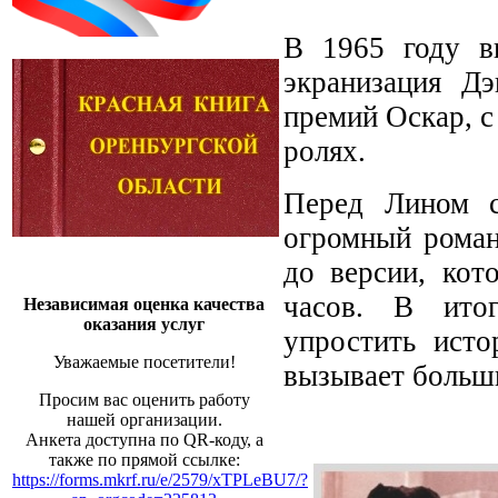
В 1965 году в
экранизация Д
премий Оскар, 
ролях.
Перед Лином с
огромный роман
до версии, кот
часов. В ито
Независимая оценка качества
оказания услуг
упростить исто
Уважаемые посетители!
вызывает больш
Просим вас оценить работу
нашей организации.
Анкета доступна по QR-коду, а
также по прямой ссылке:
https://forms.mkrf.ru/e/2579/xTPLeBU7/?