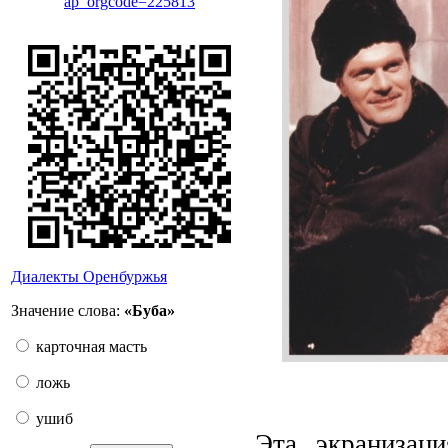
ap_orgcode=225813
Диалекты Оренбуржья
Значение слова:
«Буба»
карточная масть
ложь
ушиб
Эта экранизац