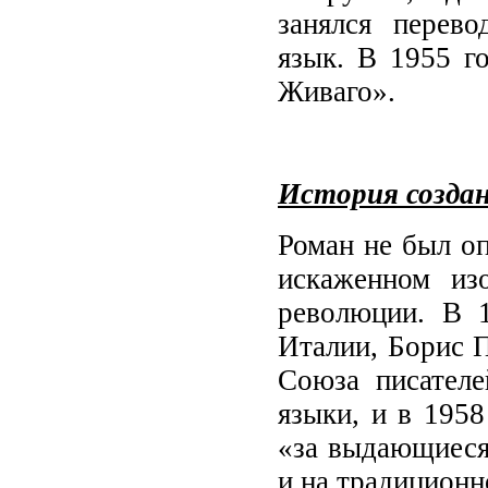
занялся перев
язык. В 1955 г
Живаго».
История созда
Роман не был оп
искаженном из
революции. В 1
Италии, Борис П
Союза писател
языки, и в 195
«за выдающиеся
и на традиционн