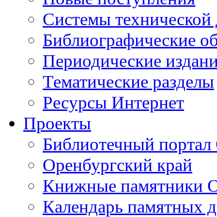
Cистемы технической
Библиографические о
Периодические издан
Тематические разделы
Ресурсы Интернет
Проекты
Библиотечный портал 
Оренбургский край
Книжные памятники О
Календарь памятных д