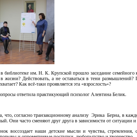
 в библиотеке им. Н. К. Крупской прошло заседание семейного 
 жизни? Действовать, а не оставаться в тени размышлений? Где
хватает? Как всё-таки проявляется эта «взрослость»?
 вопросы ответила практикующий психолог Алевтина Белик.
а, что, согласно транзакционному анализу Эрика Берна, в каждо
лый. Они часто сменяют друг друга в зависимости от ситуации и
нок воссоздает наши детские мысли и чувства, стремления, 
 порывы и опрометчивые поступки, любопытство и творчество.