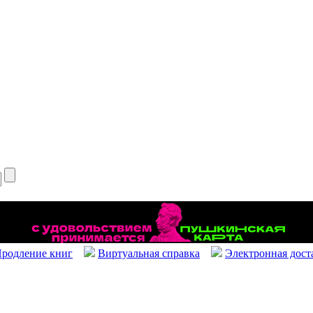
родление книг
Виртуальная справка
Электронная дост