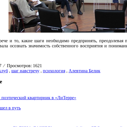
рече и то, какие шаги необходимо предпринять, преодолевая 
вала осознать значимость собственного восприятия и пониман
27
⁄
Просмотров: 1621
клуб
,
шаг навстречу
,
психология
,
Алевтина Белик
е
: поэтический квартирник в «ЛиТерре»
шел в путь