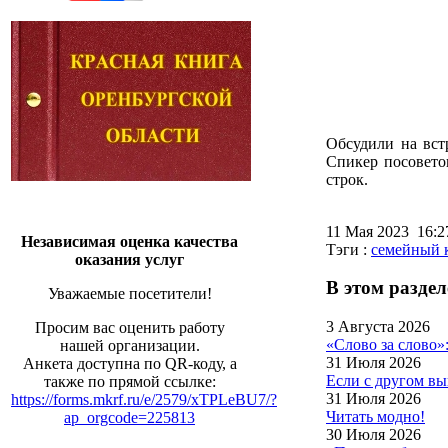
Обсудили на вст
Спикер посовето
строк.
11 Мая 2023 16:
Независимая оценка качества
Тэги :
семейный 
оказания услуг
В этом раздел
Уважаемые посетители!
3 Августа 2026
Просим вас оценить работу
«Слово за слово»
нашей организации.
31 Июля 2026
Анкета доступна по QR-коду, а
Если с другом вы
также по прямой ссылке:
31 Июля 2026
https://forms.mkrf.ru/e/2579/xTPLeBU7/?
Читать модно!
ap_orgcode=225813
30 Июля 2026