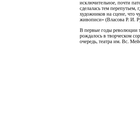
исключительное, почти пато
сделалась тем перепутьем, 
художников на сцене, что ч
живописи» (Власова Р. И. Ру
В первые годы революции т
рождалось в творческом со
очередь, театра им. Вс. М