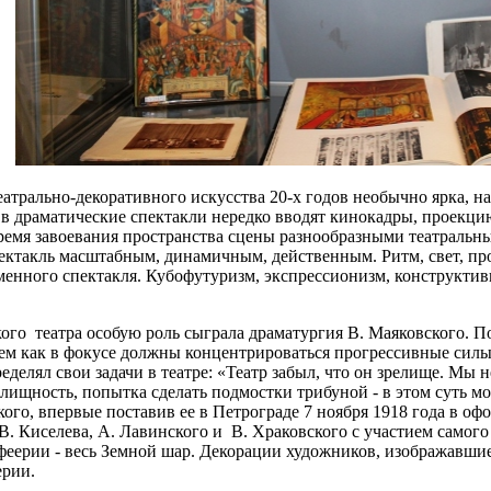
еатрально-декоративного искусства 20-х годов необычно ярка, н
 в драматические спектакли нередко вводят кинокадры, проекци
 время завоевания пространства сцены разнообразными театраль
спектакль масштабным, динамичным, действенным. Ритм, свет, 
нного спектакля. Кубофутуризм, экспрессионизм, конструктиви
ого театра особую роль сыграла драматургия В. Маяковского. Поэ
нем как в фокусе должны концентрироваться прогрессивные силы
еделял свои задачи в театре: «Театр забыл, что он зрелище. Мы н
лищность, попытка сделать подмостки трибуной - в этом суть м
го, впервые поставив ее в Петрограде 7 ноября 1918 года в оф
. Киселева, А. Лавинского и В. Храковского с участием самого 
феерии - весь Земной шар. Декорации художников, изображавши
ерии.