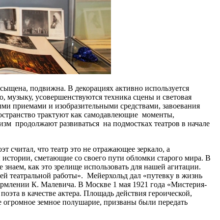
асыщена, подвижна. В декорациях активно используется
ю, музыку, усовершенствуются техника сцены и световая
ными приемами и изобразительными средствами, завоевания
пространство трактуют как самодавлеющие моменты,
зм продолжают развиваться на подмостках театров в начале
т считал, что театр это не отражающее зеркало, а
 истории, сметающие со своего пути обломки старого мира. В
е знаем, как это зрелище использовать для нашей агитации.
оей театральной работы». Мейерхольд дал «путевку в жизнь
ормлении К. Малевича. В Москве 1 мая 1921 года «Мистерия-
поэта в качестве актера. Площадь действия героической,
е огромное земное полушарие, призваны были передать