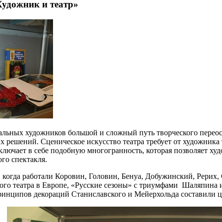
удожник и театр»
ральных художников большой и сложный путь творческого пере
решений. Сценическое искусство театра требует от художника т
ключает в себе подобную многогранность, которая позволяет х
го спектакля.
я, когда работали Коровин, Головин, Бенуа, Добужинский, Рерих,
го театра в Европе, «Русские сезоны» с триумфами Шаляпина 
принципов декораций Станиславского и Мейерхольда составили ц