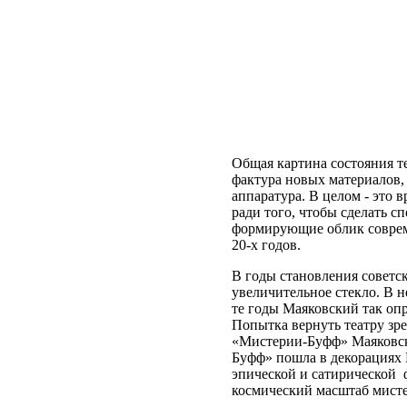
Общая картина состояния т
фактура новых материалов,
аппаратура. В целом - это
ради того, чтобы сделать 
формирующие облик совреме
20-х годов.
В годы становления советск
увеличительное стекло. В 
те годы Маяковский так опр
Попытка вернуть театру зре
«Мистерии-Буфф» Маяковско
Буфф» пошла в декорациях В
эпической и сатирической 
космический масштаб мист