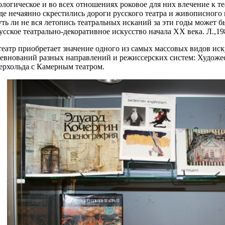
логическое и во всех отношениях роковое для них влечение к теа
где нечаянно скрестились дороги русского театра и живописного
уть ли не вся летопись театральных исканий за эти годы может
сское театрально-декоративное искусство начала ХХ века. Л.,198
еатр приобретает значение одного из самых массовых видов иску
ревнований разных направлений и режиссерских систем: Художест
ейерхольда с Камерным театром.