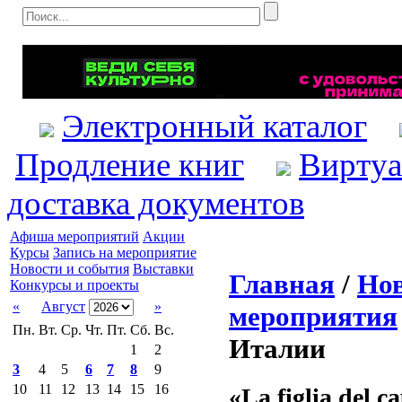
Электронный каталог
Продление книг
Виртуа
доставка документов
Афиша мероприятий
Акции
Курсы
Запись на мероприятие
Новости и события
Выставки
Главная
/
Нов
Конкурсы и проекты
«
Август
»
мероприятия
Пн.
Вт.
Ср.
Чт.
Пт.
Сб.
Вс.
Италии
1
2
3
4
5
6
7
8
9
10
11
12
13
14
15
16
«La figlia del 