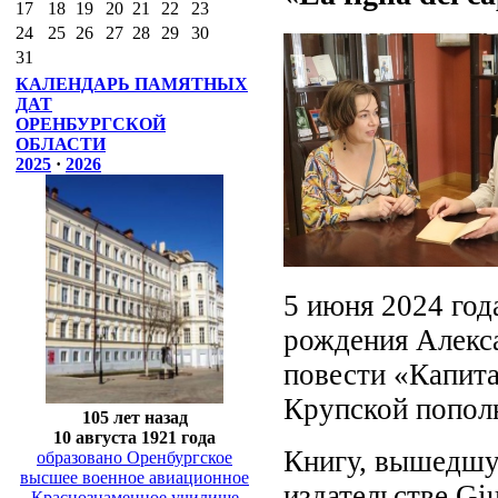
17
18
19
20
21
22
23
24
25
26
27
28
29
30
31
КАЛЕНДАРЬ ПАМЯТНЫХ
ДАТ
ОРЕНБУРГСКОЙ
ОБЛАСТИ
2025
·
2026
5 июня 2024 год
рождения Алекс
повести «Капита
Крупской пополн
105 лет назад
10 августа 1921 года
Книгу, вышедшую
образовано Оренбургское
высшее военное авиационное
издательстве Gi
Краснознаменное училище