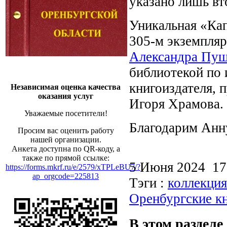
указано лишь вт
Уникальная «Кап
305-м экземпля
Александра Пу
библиотекой по 
книгоиздателя, 
Независимая оценка качества
оказания услуг
Игоря Храмова.
Уважаемые посетители!
Благодарим Анн
Просим вас оценить работу
нашей организации.
Анкета доступна по QR-коду, а
также по прямой ссылке:
5 Июня 2024 1
https://forms.mkrf.ru/e/2579/xTPLeBU7/?
ap_orgcode=225813
Тэги :
коллекция
Оренбургские к
В этом разделе