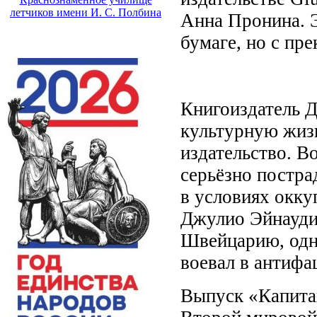
летчиков имени И. С. Полбина
Анна Пронина. 
бумаге, но с пр
Книгоиздатель Д
культурную жизн
издательство. В
серьёзно постра
в условиях окк
Джулио Эйнауди
Швейцарию, одна
воевал в антифа
Выпуск «Капитан