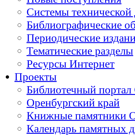
Cистемы технической
Библиографические о
Периодические издан
Тематические разделы
Ресурсы Интернет
Проекты
Библиотечный портал 
Оренбургский край
Книжные памятники О
Календарь памятных д