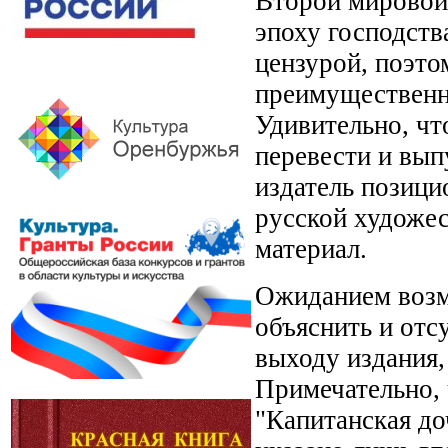
Второй мировой 
эпоху господств
цензурой, поэто
преимущественно
Удивительно, ч
перевести и вып
издатель позици
русской художес
материал.
Ожиданием возм
объяснить и отс
выходу издания,
Примечательно, 
"Капитанская до