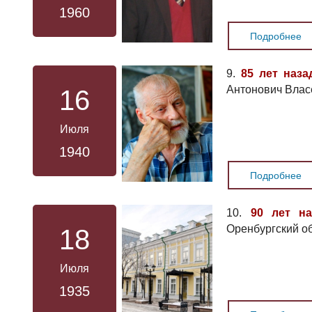
1960
Подробнее
9.
85 лет наза
Антонович Влас
16
Июля
1940
Подробнее
10.
90 лет на
Оренбургский об
18
Июля
1935