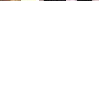
ренко Виктор
Борисюк Николай
атольевич
Константинович
936-2020
 доктор
Доктор экономических наук,
 наук,
профессор ОГУ
й деятель, ректор
ый гражданин
2017)