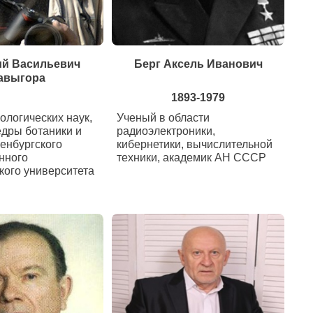
ий Васильевич
Берг Аксель Иванович
авыгора
1893-1979
ологических наук,
Ученый в области
дры ботаники и
радиоэлектроники,
енбургского
кибернетики, вычислительной
нного
техники, академик АН СССР
кого университета