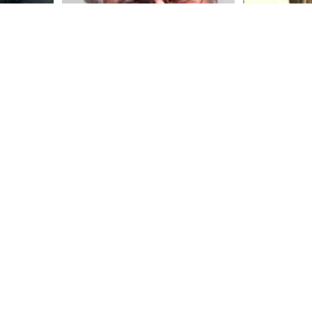
Бонда
айлович
Болодурин Виктор
Ан
Сергеевич
1
Профессор,
Доктор педагогических наук,
технических
кандидат физико-
общественны
ик
математических наук,
ОГУ, почетн
профессор
Оренбурга (
 науки