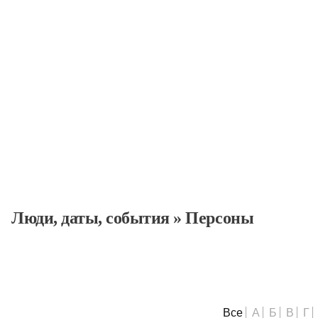
Люди, даты, cобытия
Люди, даты, cобытия
»
Персоны
Все
А
Б
В
Г