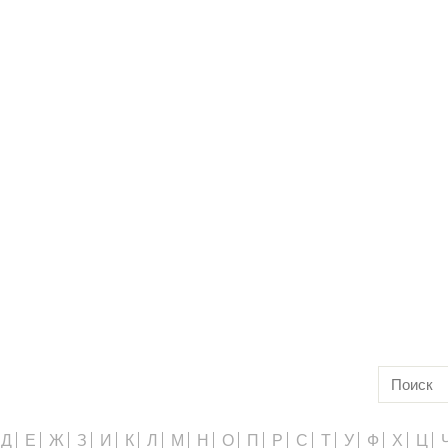
Д
Е
Ж
З
И
К
Л
М
Н
О
П
Р
С
Т
У
Ф
Х
Ц