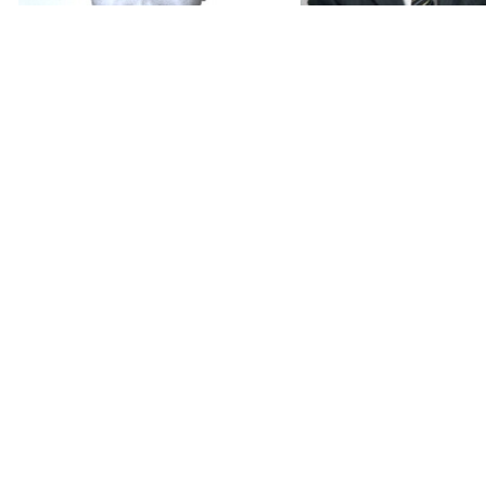
Бобылев Анатолий
Боев Виктор Мих
Иванович
1939-2010
Ученый в области
Профессор, доктор
юриспруденции. Заслуженный
медицинских наук.
юрист РФ
Заслуженный работн
высшей школы РФ,
заслуженный деятель
РФ