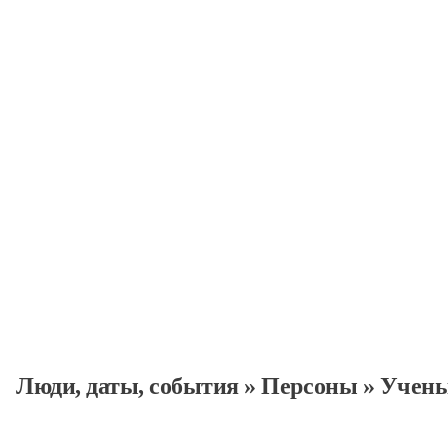
Ученые
Персоны
Люди, даты, cобытия
»
Персоны
»
Учен