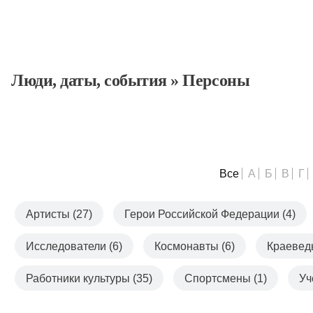
Люди, даты, cобытия
»
Персоны
Все
А
Б
В
Г
Артисты (27)
Герои Российской Федерации (4)
Исследователи (6)
Космонавты (6)
Краеведы
Работники культуры (35)
Спортсмены (1)
Уч