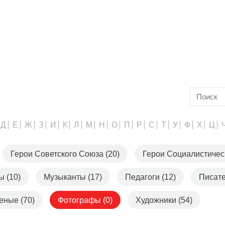
Д
Е
Ж
З
И
К
Л
М
Н
О
П
Р
С
Т
У
Ф
Х
Ц
Герои Советского Союза (20)
Герои Социалистическ
 (10)
Музыканты (17)
Педагоги (12)
Писате
еные (70)
Фотографы (0)
Художники (54)