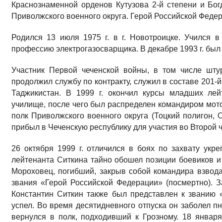
Краснознаменной орденов Кутузова 2-й степени и Бог
Приволжского военного округа. Герой Российской Феде
Родился 13 июля 1975 г. в г. Новотроицке. Учился
профессию электрогазосварщика. В декабре 1993 г. бы
Участник Первой чеченской войны, в том числе шту
продолжил службу по контракту, служил в составе 201-
Таджикистан. В 1999 г. окончил курсы младших ле
училище, после чего был распределен командиром мото
полк Приволжского военного округа (Тоцкий полигон, О
прибыл в Чеченскую республику для участия во Второй 
26 октября 1999 г. отличился в боях по захвату укр
лейтенанта Ситкина тайно обошел позиции боевиков и
Мороховец, погибший, закрыв собой командира взвода
звания «Герой Российской Федерации» (посмертно). 
Константин Ситкин также был представлен к званию 
успел. Во время десятидневного отпуска он заболел пн
вернулся в полк, подходивший к Грозному. 18 январ