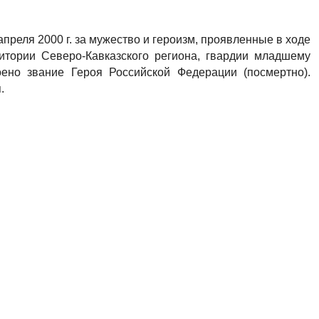
преля 2000 г. за мужество и героизм, проявленные в ходе
итории Северо-Кавказского региона, гвардии младшему
оено звание Героя Российской Федерации (посмертно).
.
ренбуржья / Г. А. Мохунов. - 2-е изд., доп. и перераб. -
 Орская хроника. - 2020. - 12 сентября. - С. 5.