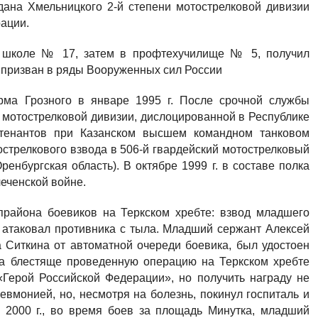
дана Хмельницкого 2-й степени мотострелковой дивизии
рации.
 в школе № 17, затем в профтехучилище № 5, получил
л призван в ряды Вооруженных сил России
рма Грозного в январе 1995 г. После срочной службы
й мотострелковой дивизии, дислоцированной в Республике
йтенантов при Казанском высшем командном танковом
стрелкового взвода в 506-й гвардейский мотострелковый
ренбургская область). В октябре 1999 г. в составе полка
чеченской войне.
епрайона боевиков на Теркском хребте: взвод младшего
 атаковал противника с тыла. Младший сержант Алексей
 Ситкина от автоматной очереди боевика, был удостоен
За блестяще проведенную операцию на Теркском хребте
«Герой Российской Федерации», но получить награду не
евмонией, но, несмотря на болезнь, покинул госпиталь и
я 2000 г., во время боев за площадь Минутка, младший