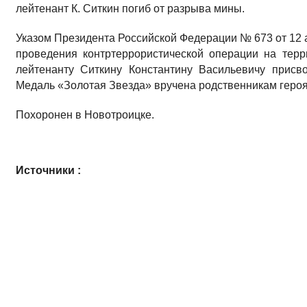
лейтенант К. Ситкин погиб от разрыва мины.
Указом Президента Российской Федерации № 673 от 12 а
проведения контртеррористической операции на терр
лейтенанту Ситкину Константину Васильевичу присв
Медаль «Золотая Звезда» вручена родственникам героя
Похоронен в Новотроицке.
Источники :
Ситкин Константин Васильевич // Мохунов, Г. А. Герои О
Оренбург, 2013. - С. 297-298.
Библиография :
1. В Новотроицке открыли памятник Константину Ситкину //