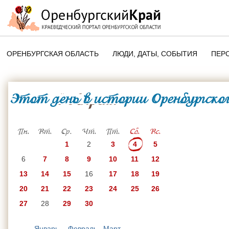
ОРЕНБУРГСКАЯ ОБЛАСТЬ
ЛЮДИ, ДАТЫ, CОБЫТИЯ
ПЕР
ЭТОТ ДЕНЬ В ИСТОРИИ
ОРЕНБУРГСКОГО КРАЯ
Этот день в истории Оренбургског
4 Апреля
ПАМЯТНЫЕ ДАТЫ ОРЕНБУРГСК
ОБЛАСТИ
Пн.
Вт.
Ср.
Чт.
Пт.
Сб.
Вс.
1
2
3
4
5
6
7
8
9
10
11
12
13
14
15
16
17
18
19
20
21
22
23
24
25
26
27
28
29
30
Январь
Февраль
Март