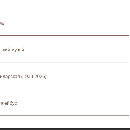
ка"
еский музей
идарская (1933-2026)
ллейбус