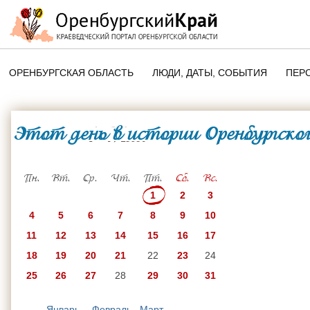
ОРЕНБУРГСКАЯ ОБЛАСТЬ
ЛЮДИ, ДАТЫ, CОБЫТИЯ
ПЕР
ЭТОТ ДЕНЬ В ИСТОРИИ
ОРЕНБУРГСКОГО КРАЯ
Этот день в истории Оренбургског
1 Мая
ПАМЯТНЫЕ ДАТЫ ОРЕНБУРГСК
ОБЛАСТИ
Пн.
Вт.
Ср.
Чт.
Пт.
Сб.
Вс.
1
2
3
4
5
6
7
8
9
10
11
12
13
14
15
16
17
18
19
20
21
22
23
24
25
26
27
28
29
30
31
Январь
Февраль
Март