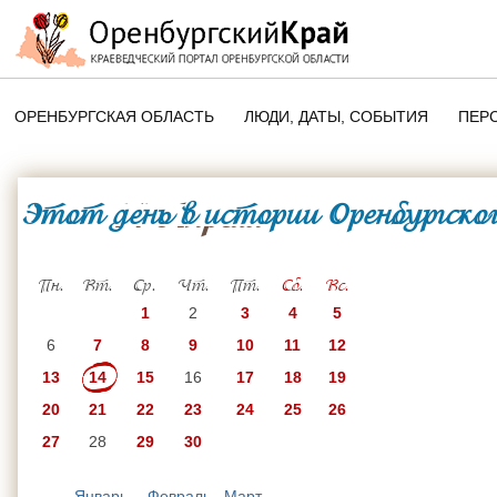
ОРЕНБУРГСКАЯ ОБЛАСТЬ
ЛЮДИ, ДАТЫ, CОБЫТИЯ
ПЕР
ЭТОТ ДЕНЬ В ИСТОРИИ
ОРЕНБУРГСКОГО КРАЯ
Этот день в истории Оренбургског
14 Апреля
ПАМЯТНЫЕ ДАТЫ ОРЕНБУРГСК
ОБЛАСТИ
Пн.
Вт.
Ср.
Чт.
Пт.
Сб.
Вс.
1
2
3
4
5
6
7
8
9
10
11
12
13
14
15
16
17
18
19
20
21
22
23
24
25
26
27
28
29
30
Январь
Февраль
Март