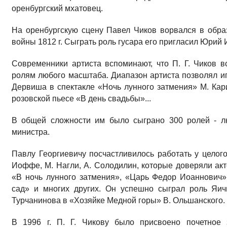
оренбургский мхатовец.
На оренбургскую сцену Павел Чиков ворвался в обра
войны 1812 г. Сыграть роль гусара его пригласил Юрий
Современники артиста вспоминают, что П. Г. Чиков в
ролям любого масштаба. Диапазон артиста позволял иг
Дервиша в спектакле «Ночь лунного затмения» М. Ка
розовской пьесе «В день свадьбы»...
В общей сложности им было сыграно 300 ролей - л
министра.
Павлу Георгиевичу посчастливилось работать у целого
Иоффе, М. Нагли, А. Солодилин, которые доверяли акт
«В ночь лунного затмения», «Царь Федор Иоаннович
сад» и многих других. Он успешно сыграл роль Яич
Турчанинова в «Хозяйке Медной горы» В. Ольшанского.
В 1996 г. П. Г. Чикову было присвоено почетное 