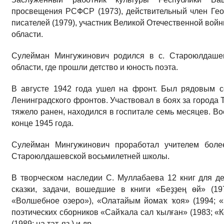
просвещения РСФСР (1973), действительный член Ге
писателей (1979), участник Великой Отечественной вой
области.
Сулейман Мингужинович родился в с. Староюлдашев
области, где прошли детство и юность поэта.
В августе 1942 года ушел на фронт. Был рядовым с
Ленинградского фронтов. Участвовал в боях за города 
тяжело ранен, находился в госпитале семь месяцев. Во
конце 1945 года.
Сулейман Мингужинович проработал учителем боле
Староюлдашевской восьмилетней школы.
В творческом наследии С. Муллабаева 12 книг для д
сказки, задачи, вошедшие в книги «Беҙҙең өй» (1
«Волшебное озеро»), «Олатайым йомаҡ ҡоя» (1994; «
поэтических сборников «Сайҡала сал ҡылған» (1983; «
(1989; на тат. яз.) и др.