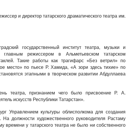
жиссер и директор татарского драматического театра им.
градский государственный институт театра, музыки и
и главным режиссером в Альметьевском татарском
таклей. Такие работы как трагифарс «Без ветрил» по
ое место» по пьесе Р. Хамида, «А зори здесь тихие» по
 становятся этапными в творческом развитии Абдуллаева
ень театра, признанием чего было присвоение Р. А.
ятель искусств Республики Татарстан».
бург Управлением культуры облисполкома для создания
а. На должности художественного руководителя Растаму
му времени у татарского театра не было ни собственного