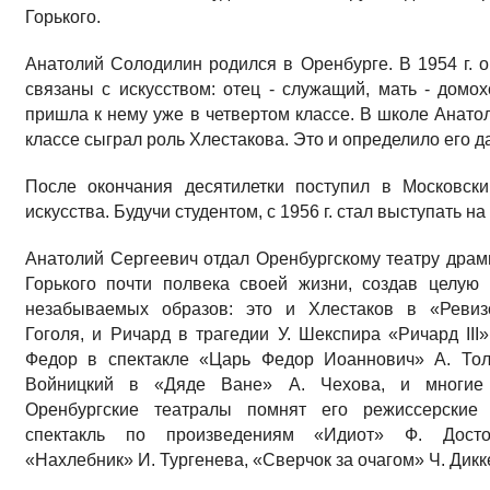
Горького.
Анатолий Солодилин родился в Оренбурге. В 1954 г. 
связаны с искусством: отец - служащий, мать - домох
пришла к нему уже в четвертом классе. В школе Анатол
классе сыграл роль Хлестакова. Это и определило его д
После окончания десятилетки поступил в Московски
искусства. Будучи студентом, с 1956 г. стал выступать н
Анатолий Сергеевич отдал Оренбургскому театру драм
Горького почти полвека своей жизни, создав целую
незабываемых образов: это и Хлестаков в «Ревиз
Гоголя, и Ричард в трагедии У. Шекспира «Ричард III»
Федор в спектакле «Царь Федор Иоаннович» А. Тол
Войницкий в «Дяде Ване» А. Чехова, и многие 
Оренбургские театралы помнят его режиссерские 
спектакль по произведениям «Идиот» Ф. Достое
«Нахлебник» И. Тургенева, «Сверчок за очагом» Ч. Дикк