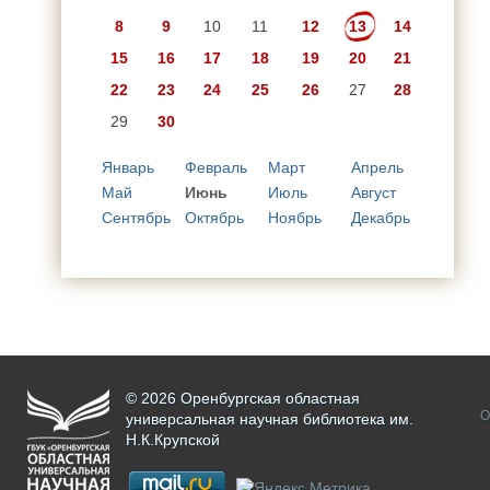
8
9
10
11
12
13
14
15
16
17
18
19
20
21
22
23
24
25
26
27
28
29
30
Январь
Февраль
Март
Апрель
Май
Июнь
Июль
Август
Сентябрь
Октябрь
Ноябрь
Декабрь
© 2026 Оренбургская областная
О
универсальная научная библиотека им.
Н.К.Крупской