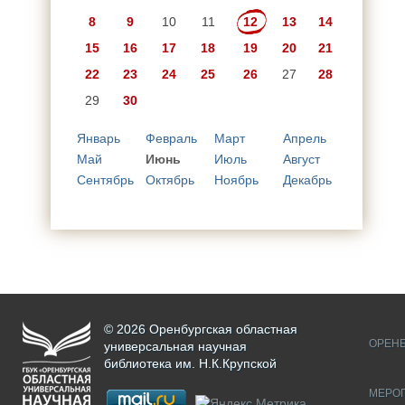
8
9
10
11
12
13
14
15
16
17
18
19
20
21
22
23
24
25
26
27
28
29
30
Январь
Февраль
Март
Апрель
Май
Июнь
Июль
Август
Сентябрь
Октябрь
Ноябрь
Декабрь
© 2026 Оренбургская областная
ОРЕНБ
универсальная научная
библиотека им. Н.К.Крупской
МЕРО