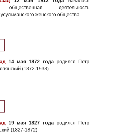
азад
12 мая 1912 года
началась
я общественная деятельность
мусульманского женского общества
зад
14 мая 1872 года
родился Петр
лпянский (1872-1938)
зад
19 мая 1827 года
родился Петр
кий (1827-1872)