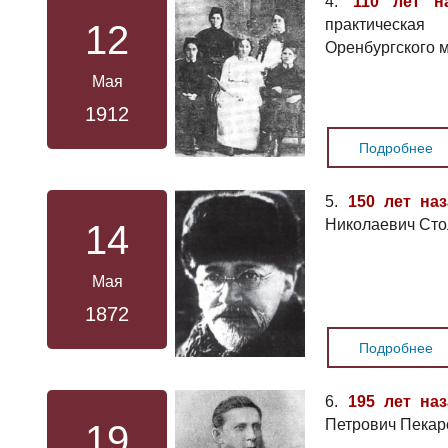
4.
110 лет н
практическа
12
Оренбургского 
Мая
1912
Подробнее
5.
150 лет на
Николаевич Сто
14
Мая
1872
Подробнее
6.
195 лет на
Петрович Пекарс
19