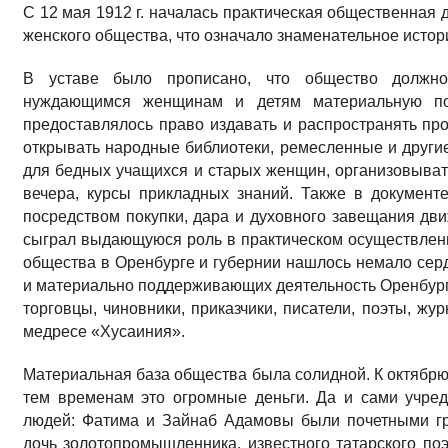
С 12 мая 1912 г. началась практическая общественная 
женского общества, что означало знаменательное истор
В уставе было прописано, что общество должно
нуждающимся женщинам и детям материальную по
предоставлялось право издавать и распространять прои
открывать народные библиотеки, ремесленные и другие
для бедных учащихся и старых женщин, организовыват
вечера, курсы прикладных знаний. Также в документ
посредством покупки, дара и духовного завещания д
сыграл выдающуюся роль в практическом осуществлени
общества в Оренбурге и губернии нашлось немало сер
и материально поддерживающих деятельность Оренбургс
торговцы, чиновники, приказчики, писатели, поэты, жу
медресе «Хусаиния».
Материальная база общества была солидной. К октябрю 1
тем временам это огромные деньги. Да и сами учред
людей: Фатима и Зайнаб Адамовы были почетными гр
дочь золотопромышленника, известного татарского по